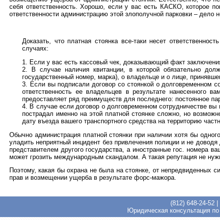
себя ответственность. Хорошо, если у вас есть КАСКО, которое по
ответственности администрацию этой злополучной парковки – дело н
Доказать, что платная стоянка все-таки несет ответственнос
случаях:
Если у вас есть кассовый чек, доказывающий факт заключения
В случае наличия квитанции, в которой обязательно долж
государственный номер, марка), о владельце и о лице, принявше
Если вы подписали договор со стоянкой о долговременном со
ответственность ее владельцев в результате нанесенного ва
предоставляет ряд преимуществ для последнего: постоянное пар
В случае если договор о долговременном сотрудничестве вы н
пострадал именно на этой платной стоянке сложно, но возмож
дату въезда вашего транспортного средства на территорию част
Обычно администрация платной стоянки при наличии хотя бы одног
уладить неприятный инцидент без привлечения полиции и не доводя 
представителем другого государства, а иностранные гос. номера ва
может грозить международным скандалом. А такая репутация не нужн
Поэтому, какая бы охрана не была на стоянке, от непредвиденных си
прав и возмещении ущерба в результате форс-мажора.
(812) 648-24-52
|
Юридическая консультация по