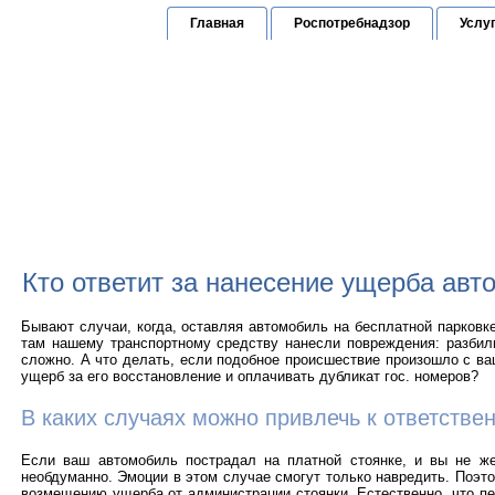
Главная
Роспотребнадзор
Услу
Юридическая к
по защите прав граждан
Горячая линия:
(
Кто ответит за нанесение ущерба авт
Бывают случаи, когда, оставляя автомобиль на бесплатной парковке
там нашему транспортному средству нанесли повреждения: разбил
сложно. А что делать, если подобное происшествие произошло с ва
ущерб за его восстановление и оплачивать дубликат гос. номеров?
В каких случаях можно привлечь к ответств
Если ваш автомобиль пострадал на платной стоянке, и вы не жел
необдуманно. Эмоции в этом случае смогут только навредить. Поэт
возмещению ущерба от администрации стоянки. Естественно, что пе