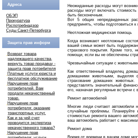
Адреса
Неожиданные расходы могут возникн
расходы могут включать стоимость 
быть бесконечным.
ОБЭП
Вот 5 общих непредвиденных рас
Прокуратура
предпринять, чтобы подготовиться к 
Роспотребнадзор
Суды Санкт-Петербурга
Неотложная медицинская помощь
Когда возникают неотложные состоя
Защита прав информ
вашей семьи может быть поддержан
страхового покрытия. Кроме того, 
Возврат товара
помощи, если вы не обеспечены стра
надлежащего качества,
Чрезвычайные ситуации с животным
вернуть товар продавцу -
защита прав потребителя
Как ответственный владелец домаш
Платные услуги юриста и
домашними животными, выделяя ф
бесплатное обслуживание
страхование домашних животных.
Нарушение прав
представлять значительный финанс
потребителей. Вам
его, назначая регулярные встречи с 
продали некачественный
товар.
Ремонт автомобилей
Нарушение прав
Многие люди считают автомобили н
потребителя: оказание
случайные проблемы. Планируйте 
транспортных услуг.
стоимостью ремонта вашего автомоб
Как и за чей счет
ваш автомобиль работает с максимал
проводится экспертиза
некачественного товара?
Ремонт дома
Нарушение прав
Время от времени в вашем доме мог
потребителя: услуги