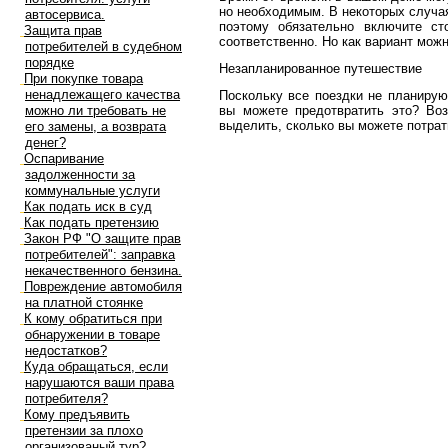
но необходимым. В некоторых случа
автосервиса.
поэтому обязательно включите с
Защита прав
соответственно. Но как вариант мож
потребителей в судебном
порядке
Незапланированное путешествие
При покупке товара
ненадлежащего качества
Поскольку все поездки не планирую
можно ли требовать не
вы можете предотвратить это? Во
выделить, сколько вы можете потрат
его замены, а возврата
денег?
Оспаривание
задолженности за
коммунальные услуги
Как подать иск в суд
Как подать претензию
Закон РФ "О защите прав
потребителей": заправка
некачественного бензина.
Повреждение автомобиля
на платной стоянке
К кому обратиться при
обнаружении в товаре
недостатков?
Куда обращаться, если
нарушаются ваши права
потребителя?
Кому предъявить
претензии за плохо
организованый тур?