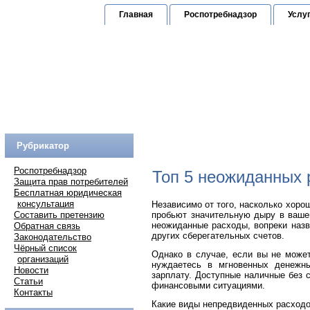
Главная
Роспотребнадзор
Услу
Юридическая к
по защите прав граждан
Горячая линия:
(
Рубрикатор
Роспотребнадзор
Топ 5 неожиданных 
Защита прав потребителей
Бесплатная юридическая
консультация
Независимо от того, насколько хор
Составить претензию
пробьют значительную дыру в вашем
неожиданные расходы, вопреки назв
Обратная связь
других сберегательных счетов.
Законодательство
Чёрный список
Однако в случае, если вы не може
организаций
нуждаетесь в мгновенных денежн
Новости
зарплату. Доступные наличные без с
Статьи
финансовыми ситуациями.
Контакты
Какие виды непредвиденных расход