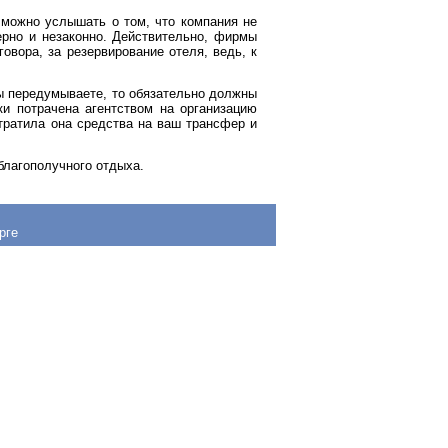
 можно услышать о том, что компания не
ерно и незаконно. Действительно, фирмы
овора, за резервирование отеля, ведь, к
вы передумываете, то обязательно должны
ки потрачена агентством на организацию
отратила она средства на ваш трансфер и
 благополучного отдыха.
рге