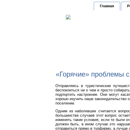
Главная
Р
по защит
Г
«Горячие» проблемы 
Отправляясь в туристические путешес
беспокоиться ни о чем и просто собира
подпортить настроение. Они могут каса
хорошо изучить наше законодательство о
поселении.
Одним из наболевших считается вопрос
большинстве случаев этот вопрос остает
изменять такие условия, если те были ог
должен быть, в ином случае это наруше
отправиться прямо в турфирму, а лучше 