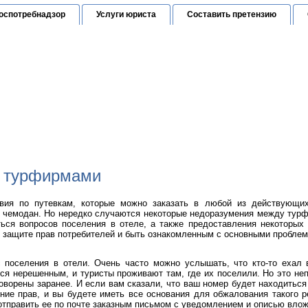
оспотребнадзор
Услуги юриста
Составить претензию
Юридическая консультация
е прав граждан в Санкт-Петербурге
орячая линия:
(812) 648-24-52
с турфирмами
твия по путевкам, которые можно заказать в любой из действующи
ть чемодан. Но нередко случаются некоторые недоразумения между турф
ться вопросов поселения в отеле, а также предоставления некоторых
 защите прав потребителей и быть ознакомленным с основными проблема
 поселения в отели. Очень часто можно услышать, что кто-то ехал в
ся нерешенным, и туристы проживают там, где их поселили. Но это неп
оворены заранее. И если вам сказали, что ваш номер будет находиться
ние прав, и вы будете иметь все основания для обжалования такого 
отправить ее по почте заказным письмом с уведомлением и описью влож