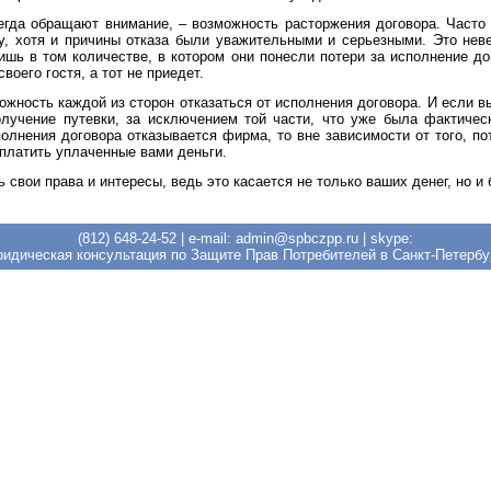
егда обращают внимание, – возможность расторжения договора. Часто
ку, хотя и причины отказа были уважительными и серьезными. Это нев
ишь в том количестве, в котором они понесли потери за исполнение дог
воего гостя, а тот не приедет.
жность каждой из сторон отказаться от исполнения договора. И если 
олучение путевки, за исключением той части, что уже была фактичес
олнения договора отказывается фирма, то вне зависимости от того, п
платить уплаченные вами деньги.
ь свои права и интересы, ведь это касается не только ваших денег, но и
(812) 648-24-52
| e-mail: admin@spbczpp.ru | skype:
идическая консультация по Защите Прав Потребителей в Санкт-Петербу