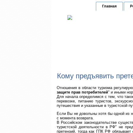
Главная
Р
по защит
Г
Кому предъявить прете
Отношения в области туризма регулируют
защите прав потребителей
" и иными но
Для начала определимся с тем, что тако
перевозке, питанию туристов, экскурси
путешествия и указанные в туристской пу
Если Вы не довольны хотя бы одной из н
с момента возврата.
В Российском законодательстве сущест
туристской деятельности в РФ" не пре
претензий, тогда как ГПК РФ обязывает