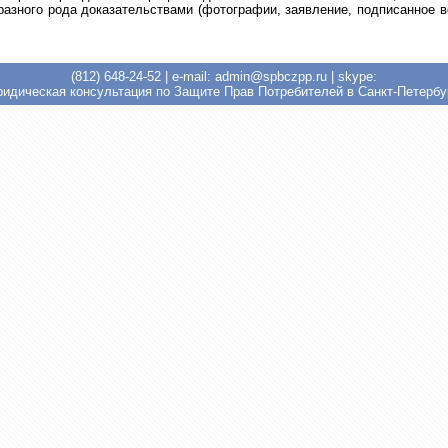
 разного рода доказательствами (фотографии, заявление, подписанное 
(812) 648-24-52
| e-mail: admin@spbczpp.ru | skype:
идическая консультация по Защите Прав Потребителей в Санкт-Петербу