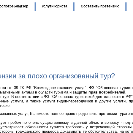
оспотребнадзор
Услуги юриста
Составить претензию
Юридическая консультация
е прав граждан в Санкт-Петербурге
орячая линия:
(812) 648-24-52
нзии за плохо организованый тур?
ся гл. 39 ГК РФ "Возмездное оказание услуг", ФЗ "Об основах турист
рмативными актами в области туризма и
защиты прав потребителей
.
е тур. В соответствии с ФЗ "Об основах туристской деятельности в РФ"
онные услуги, а также услуги гидов-переводчиков и другие услуги, 
тевке.
азванных услуг, Вы имеете полное право предъявить претензии турагент
вует пробел по очень существенному в данной области вопросу - под
дусматривает обязанности туриста требовать у встречающей стороны 
 стороны гражданского процесса доказывать те обстоятельства, на кот