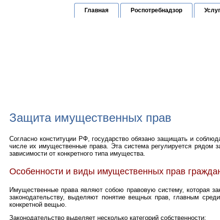
Главная
Роспотребнадзор
Услу
Юридическая к
по защите прав граждан
Горячая линия:
(
Защита имущественных прав
Согласно конституции РФ, государство обязано защищать и соблюда
числе их имущественные права. Эта система регулируется рядом за
зависимости от конкретного типа имущества.
Особенности и виды имущественных прав гражда
Имущественные права являют собою правовую систему, которая за
законодательству, выделяют понятие вещных прав, главным сред
конкретной вещью.
Законодательство выделяет несколько категорий собственности: