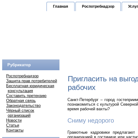
Главная
Роспотребнадзор
Услу
Юридическая к
по защите прав граждан
Горячая линия:
(
Рубрикатор
Роспотребнадзор
Пригласить на выго
Защита прав потребителей
рабочих
Бесплатная юридическая
консультация
Составить претензию
Санкт-Петербург – город гостеприи
Обратная связь
познакомиться с культурой Северно
Законодательство
время рабочей вахты?
Чёрный список
организаций
Сниму недорого
Новости
Статьи
Контакты
Грамотные кадровики предлагают
организацией в гостинице или частн