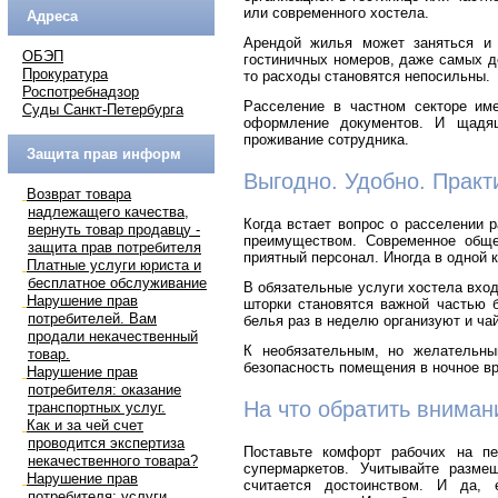
или современного хостела.
Адреса
Арендой жилья может заняться и 
ОБЭП
гостиничных номеров, даже самых д
Прокуратура
то расходы становятся непосильны.
Роспотребнадзор
Расселение в частном секторе име
Суды Санкт-Петербурга
оформление документов. И щадящ
проживание сотрудника.
Защита прав информ
Выгодно. Удобно. Практ
Возврат товара
надлежащего качества,
Когда встает вопрос о расселении 
вернуть товар продавцу -
преимуществом. Современное обще
защита прав потребителя
приятный персонал. Иногда в одной к
Платные услуги юриста и
бесплатное обслуживание
В обязательные услуги хостела вход
Нарушение прав
шторки становятся важной частью 
потребителей. Вам
белья раз в неделю организуют и ча
продали некачественный
К необязательным, но желательн
товар.
безопасность помещения в ночное вр
Нарушение прав
потребителя: оказание
На что обратить вниман
транспортных услуг.
Как и за чей счет
проводится экспертиза
Поставьте комфорт рабочих на пе
некачественного товара?
супермаркетов. Учитывайте разме
Нарушение прав
считается достоинством. И да, 
потребителя: услуги