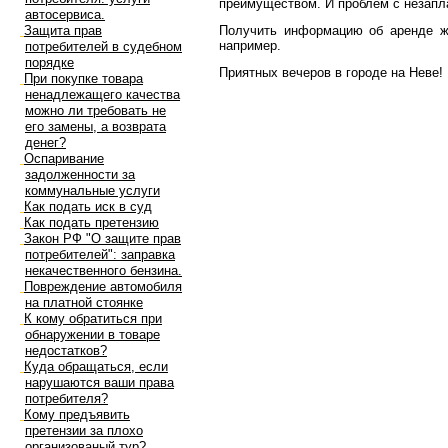
преимуществом. И проблем с незапл
автосервиса.
Защита прав
Получить информацию об аренде жи
например.
потребителей в судебном
порядке
Приятных вечеров в городе на Неве!
При покупке товара
ненадлежащего качества
можно ли требовать не
его замены, а возврата
денег?
Оспаривание
задолженности за
коммунальные услуги
Как подать иск в суд
Как подать претензию
Закон РФ "О защите прав
потребителей": заправка
некачественного бензина.
Повреждение автомобиля
на платной стоянке
К кому обратиться при
обнаружении в товаре
недостатков?
Куда обращаться, если
нарушаются ваши права
потребителя?
Кому предъявить
претензии за плохо
организованый тур?