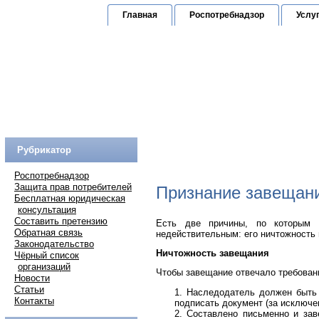
Главная
Роспотребнадзор
Услу
Юридическая к
по защите прав граждан
Горячая линия:
(
Рубрикатор
Роспотребнадзор
Защита прав потребителей
Признание завещан
Бесплатная юридическая
консультация
Составить претензию
Есть две причины, по которым 
Обратная связь
недействительным: его ничтожность
Законодательство
Ничтожность завещания
Чёрный список
организаций
Чтобы завещание отвечало требован
Новости
Статьи
Наследодатель должен быть 
Контакты
подписать документ (за исключе
Составлено письменно и зав