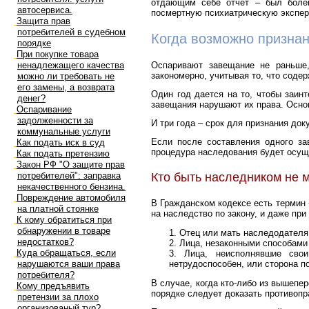
отдающим себе отчет – был болен
автосервиса.
посмертную психиатрическую экспер
Защита прав
потребителей в судебном
Когда возможно призна
порядке
При покупке товара
ненадлежащего качества
Оспаривают завещание не раньше,
закономерно, учитывая то, что соде
можно ли требовать не
его замены, а возврата
Один год дается на то, чтобы заин
денег?
завещания нарушают их права. Осно
Оспаривание
задолженности за
И три года – срок для признания до
коммунальные услуги
Если после составления одного за
Как подать иск в суд
процедура наследования будет осущ
Как подать претензию
Закон РФ "О защите прав
потребителей": заправка
Кто быть наследником не 
некачественного бензина.
Повреждение автомобиля
В Гражданском кодексе есть термин 
на платной стоянке
на наследство по закону, и даже пр
К кому обратиться при
обнаружении в товаре
Отец или мать наследодателя,
недостатков?
Лица, незаконными способами
Куда обращаться, если
Лица, неисполнявшие свои
нарушаются ваши права
нетрудоспособен, или сторона п
потребителя?
В случае, когда кто-либо из вышепе
Кому предъявить
порядке следует доказать противопр
претензии за плохо
организованый тур?