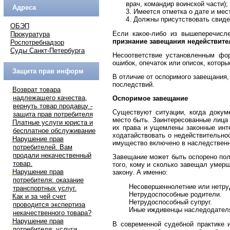
врач, командир воинской части);
Адреса
Имеется отметка о дате и мес
Должны присутствовать свиде
ОБЭП
Если какое-либо из вышеперечисле
Прокуратура
признание завещания недействит
Роспотребнадзор
Суды Санкт-Петербурга
Несоответствие установленным фор
ошибок, опечаток или описок, котор
Защита прав информ
В отличие от оспоримого завещания
последствий.
Возврат товара
надлежащего качества,
Оспоримое завещание
вернуть товар продавцу -
Существуют ситуации, когда докум
защита прав потребителя
место быть. Заинтересованные лица
Платные услуги юриста и
их права и ущемлены законные инте
бесплатное обслуживание
ходатайствовать о недействительно
Нарушение прав
имущество включено в наследственн
потребителей. Вам
продали некачественный
Завещание может быть оспорено пол
товар.
того, кому и сколько завещал умер
Нарушение прав
закону. А именно:
потребителя: оказание
Несовершеннолетние или нетру
транспортных услуг.
Нетрудоспособные родители.
Как и за чей счет
Нетрудоспособный супруг.
проводится экспертиза
Иные иждивенцы наследодателя
некачественного товара?
Нарушение прав
В современной судебной практике 
потребителя: услуги