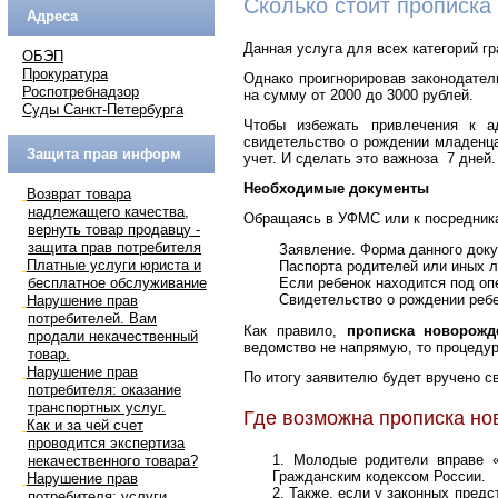
Сколько стоит прописка
Адреса
Данная услуга для всех категорий г
ОБЭП
Прокуратура
Однако проигнорировав законодател
Роспотребнадзор
на сумму от 2000 до 3000 рублей.
Суды Санкт-Петербурга
Чтобы избежать привлечения к ад
свидетельство о рождении младенца
Защита прав информ
учет. И сделать это важноза 7 дней.
Необходимые документы
Возврат товара
надлежащего качества,
Обращаясь в УФМС или к посредник
вернуть товар продавцу -
защита прав потребителя
Заявление. Форма данного доку
Платные услуги юриста и
Паспорта родителей или иных 
бесплатное обслуживание
Если ребенок находится под оп
Свидетельство о рождении ребе
Нарушение прав
потребителей. Вам
Как правило,
прописка новорожд
продали некачественный
ведомство не напрямую, то процедур
товар.
Нарушение прав
По итогу заявителю будет вручено с
потребителя: оказание
транспортных услуг.
Где возможна прописка н
Как и за чей счет
проводится экспертиза
Молодые родители вправе «
некачественного товара?
Гражданским кодексом России.
Нарушение прав
Также, если у законных предс
потребителя: услуги