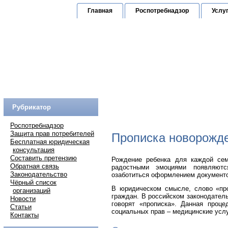
Главная
Роспотребнадзор
Услу
Юридическая к
по защите прав граждан
Горячая линия:
(
Рубрикатор
Роспотребнадзор
Защита прав потребителей
Прописка новорожд
Бесплатная юридическая
консультация
Составить претензию
Рождение ребенка для каждой сем
Обратная связь
радостными эмоциями появляют
Законодательство
озаботиться оформлением документов
Чёрный список
В юридическом смысле, слово «про
организаций
граждан. В российском законодатель
Новости
говорят «прописка». Данная проц
Статьи
социальных прав – медицинские услу
Контакты