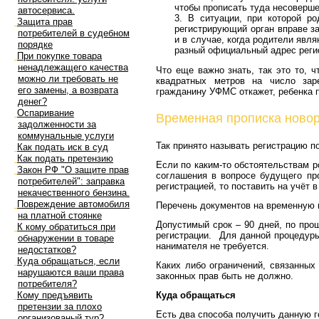
чтобы прописать туда несоверше
автосервиса.
В ситуации, при которой р
Защита прав
регистрирующий орган вправе за
потребителей в судебном
и в случае, когда родители явл
порядке
разный официальный адрес реги
При покупке товара
ненадлежащего качества
Что еще важно знать, так это то, 
можно ли требовать не
квадратных метров на число заре
его замены, а возврата
гражданину УФМС откажет, ребенка п
денег?
Оспаривание
Временная прописка ново
задолженности за
коммунальные услуги
Так принято называть регистрацию п
Как подать иск в суд
Как подать претензию
Если по каким-то обстоятельствам р
Закон РФ "О защите прав
соглашения в вопросе будущего пр
потребителей": заправка
регистрацией, то поставить на учёт
некачественного бензина.
Повреждение автомобиля
Перечень документов на временную п
на платной стоянке
Допустимый срок – 90 дней, по про
К кому обратиться при
регистрации. Для данной процедуры
обнаружении в товаре
нанимателя не требуется.
недостатков?
Куда обращаться, если
Каких либо ограничений, связанных 
нарушаются ваши права
законных прав быть не должно.
потребителя?
Кому предъявить
Куда обращаться
претензии за плохо
Есть два способа получить данную 
организованый тур?