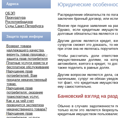
Юридические особеннос
Адреса
ОБЭП
Распределение обязательств по пог
Прокуратура
заключен брачный договор, или если
Роспотребнадзор
Многие при подаче заявления на ра
Суды Санкт-Петербурга
Однако, если кредитным имущество
долговые обязательства являются со
Защита прав информ
Другим делом является кредит, вз
супругов сможет это доказать, то н
Возврат товара
при этом она не являлась поручител
надлежащего качества,
вернуть товар продавцу -
Чтобы рассчитать доли ответстве
защита прав потребителя
имущественными долями, на кото
Платные услуги юриста и
автомобиля, взятого в кредит, то до
бесплатное обслуживание
также поделить в равных долях.
Нарушение прав
Другим вопросом являются дела, с
потребителей. Вам
наличными, супруг не обязан уведо
продали некачественный
тот факт, что кредитным имущество
товар.
ему самостоятельно.
Нарушение прав
потребителя: оказание
Банковский взгляд на раз
транспортных услуг.
Как и за чей счет
проводится экспертиза
Обычно в случаях задолженности по
некачественного товара?
только если это является безрезул
Нарушение прав
кредитным имуществом пользовались
потребителя: услуги