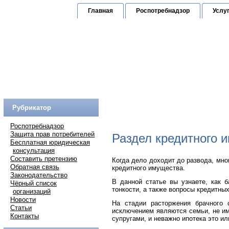
Главная
Роспотребнадзор
Услу
Юридическая к
по защите прав граждан
Горячая линия:
(
Рубрикатор
Роспотребнадзор
Защита прав потребителей
Раздел кредитного 
Бесплатная юридическая
консультация
Составить претензию
Когда дело доходит до развода, мно
Обратная связь
кредитного имущества.
Законодательство
В данной статье вы узнаете, как 
Чёрный список
тонкости, а также вопросы кредитны
организаций
Новости
На стадии расторжения брачного 
Статьи
исключением являются семьи, не им
Контакты
супругами, и неважно ипотека это ил