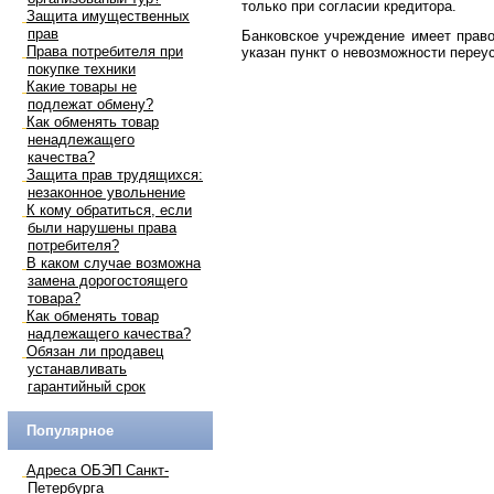
только при согласии кредитора.
Защита имущественных
прав
Банковское учреждение имеет право
Права потребителя при
указан пункт о невозможности переу
покупке техники
Какие товары не
подлежат обмену?
Как обменять товар
ненадлежащего
качества?
Защита прав трудящихся:
незаконное увольнение
К кому обратиться, если
были нарушены права
потребителя?
В каком случае возможна
замена дорогостоящего
товара?
Как обменять товар
надлежащего качества?
Обязан ли продавец
устанавливать
гарантийный срок
Популярное
Адреса ОБЭП Санкт-
Петербурга