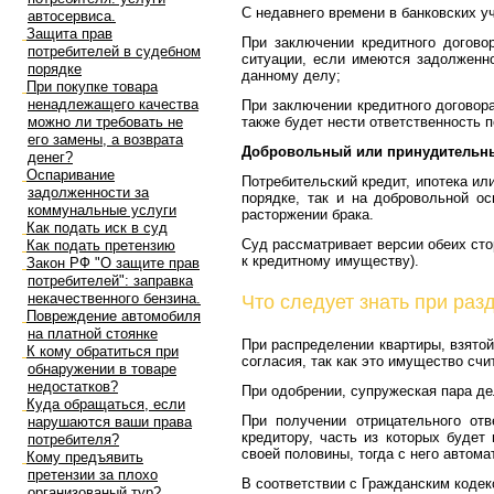
С недавнего времени в банковских 
автосервиса.
Защита прав
При заключении кредитного догово
потребителей в судебном
ситуации, если имеются задолженно
порядке
данному делу;
При покупке товара
ненадлежащего качества
При заключении кредитного договора
можно ли требовать не
также будет нести ответственность 
его замены, а возврата
Добровольный или принудительны
денег?
Оспаривание
Потребительский кредит, ипотека и
задолженности за
порядке, так и на добровольной о
коммунальные услуги
расторжении брака.
Как подать иск в суд
Суд рассматривает версии обеих сто
Как подать претензию
к кредитному имуществу).
Закон РФ "О защите прав
потребителей": заправка
некачественного бензина.
Что следует знать при раз
Повреждение автомобиля
на платной стоянке
При распределении квартиры, взятой
К кому обратиться при
согласия, так как это имущество счи
обнаружении в товаре
недостатков?
При одобрении, супружеская пара де
Куда обращаться, если
При получении отрицательного отв
нарушаются ваши права
кредитору, часть из которых будет
потребителя?
своей половины, тогда с него автом
Кому предъявить
претензии за плохо
В соответствии с Гражданским коде
организованый тур?