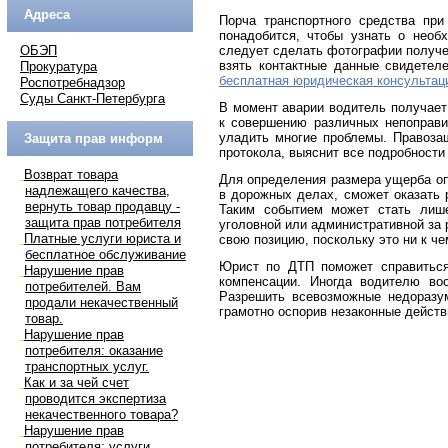
Адреса
Порча транспортного средства пр
понадобится, чтобы узнать о необ
ОБЭП
следует сделать фотографии получе
взять контактные данные свидетел
Прокуратура
бесплатная юридическая консультац
Роспотребнадзор
Суды Санкт-Петербурга
В момент аварии водитель получает
к совершению различных непоправи
уладить многие проблемы. Правоза
Защита прав информ
протокола, выяснит все подробности
Возврат товара
Для определения размера ущерба оп
надлежащего качества,
в дорожных делах, сможет оказать 
вернуть товар продавцу -
Таким событием может стать лише
защита прав потребителя
уголовной или административной за 
Платные услуги юриста и
свою позицию, поскольку это ни к че
бесплатное обслуживание
Юрист по ДТП поможет справиться
Нарушение прав
компенсации. Иногда водителю во
потребителей. Вам
Разрешить всевозможные недоразу
продали некачественный
грамотно оспорив незаконные действ
товар.
Нарушение прав
потребителя: оказание
транспортных услуг.
Как и за чей счет
проводится экспертиза
некачественного товара?
Нарушение прав
потребителя: услуги