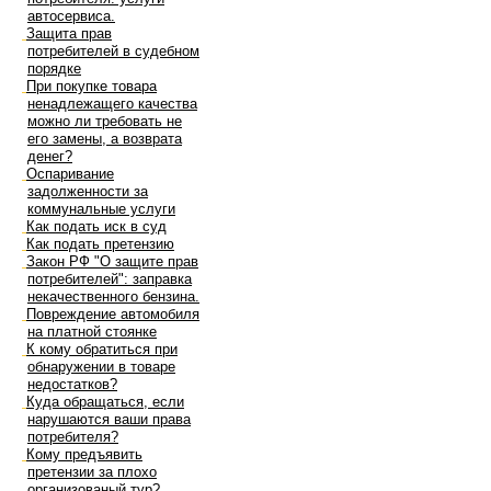
автосервиса.
Защита прав
потребителей в судебном
порядке
При покупке товара
ненадлежащего качества
можно ли требовать не
его замены, а возврата
денег?
Оспаривание
задолженности за
коммунальные услуги
Как подать иск в суд
Как подать претензию
Закон РФ "О защите прав
потребителей": заправка
некачественного бензина.
Повреждение автомобиля
на платной стоянке
К кому обратиться при
обнаружении в товаре
недостатков?
Куда обращаться, если
нарушаются ваши права
потребителя?
Кому предъявить
претензии за плохо
организованый тур?