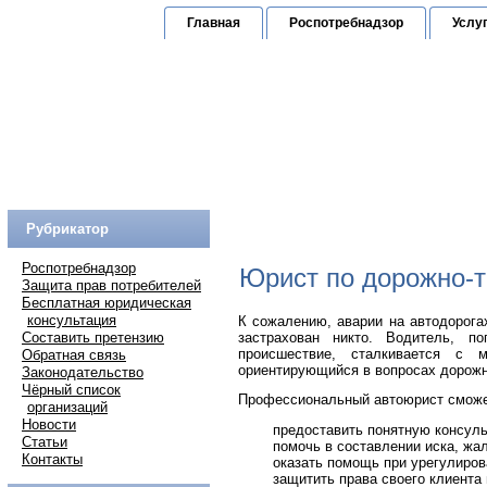
Главная
Роспотребнадзор
Услу
Юридическая к
по защите прав граждан
Горячая линия:
(
Рубрикатор
Роспотребнадзор
Юрист по дорожно-
Защита прав потребителей
Бесплатная юридическая
консультация
К сожалению, аварии на автодорога
Составить претензию
застрахован никто. Водитель, по
происшествие, сталкивается с 
Обратная связь
ориентирующийся в вопросах дорожн
Законодательство
Чёрный список
Профессиональный автоюрист сможе
организаций
Новости
предоставить понятную консул
Статьи
помочь в составлении иска, жа
Контакты
оказать помощь при урегулиров
защитить права своего клиента