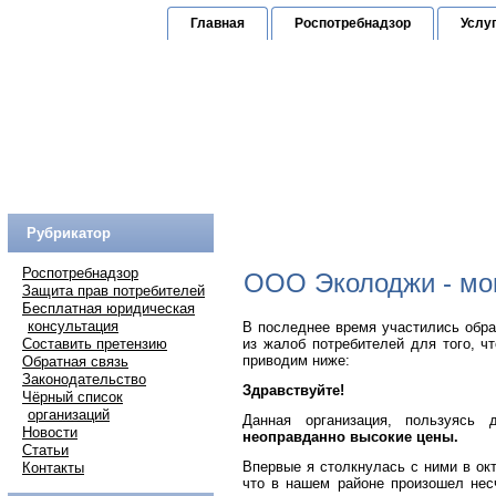
Главная
Роспотребнадзор
Услу
Юридическая к
по защите прав граждан
Горячая линия:
(
Рубрикатор
Роспотребнадзор
ООО Эколоджи - мо
Защита прав потребителей
Бесплатная юридическая
консультация
В последнее время участились обр
Составить претензию
из жалоб потребителей для того, 
приводим ниже:
Обратная связь
Законодательство
Здравствуйте!
Чёрный список
организаций
Данная организация, пользуясь
Новости
неоправданно высокие цены.
Статьи
Впервые я столкнулась с ними в окт
Контакты
что в нашем районе произошел нес