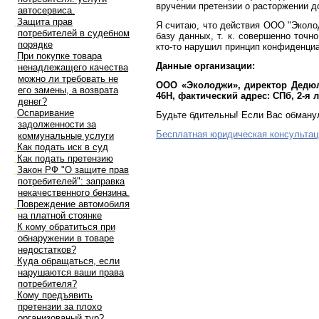
вручении претензии о расторжении до
автосервиса.
Защита прав
Я считаю, что действия ООО "Эколо
потребителей в судебном
базу данных, т. к. совершенно точ
порядке
кто-то нарушил принцип конфиденциа
При покупке товара
Данные организации:
ненадлежащего качества
можно ли требовать не
ООО «Эколоджи», директор Дедюля А
его замены, а возврата
46Н, фактический адрес: СПб, 2-я л
денег?
Оспаривание
Будьте бдительны! Если Вас обманул
задолженности за
Бесплатная юридическая консультац
коммунальные услуги
Как подать иск в суд
Как подать претензию
Закон РФ "О защите прав
потребителей": заправка
некачественного бензина.
Повреждение автомобиля
на платной стоянке
К кому обратиться при
обнаружении в товаре
недостатков?
Куда обращаться, если
нарушаются ваши права
потребителя?
Кому предъявить
претензии за плохо
организованый тур?