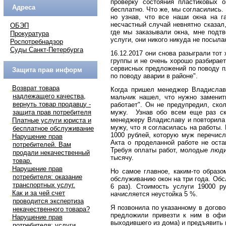
проверку состояния пластиковых о
Адреса
бесплатно. Что же, мы согласились.
но узнав, что все наши окна на г
несчастный случай невнятно сказал,
ОБЭП
где мы заказывали окна, мне подт
Прокуратура
услуги, они никого никуда не посыла
Роспотребнадзор
Суды Санкт-Петербурга
16.12.2017 они снова разыграли тот
группы и не очень хорошо разбирае
сервисных предложений по поводу п
Защита прав информ
по поводу аварии в районе".
Возврат товара
Когда пришел менеджер Владислав 
надлежащего качества,
мальчик нашел, что нужно заменит
вернуть товар продавцу -
работает". Он не предупредил, ско
защита прав потребителя
мужу. Узнав обо всем еще раз ска
менеджеру Владиславу и повторила 
Платные услуги юриста и
мужу, что я согласилась на работы.
бесплатное обслуживание
1000 рублей, которую муж перечис
Нарушение прав
Акта о проделанной работе не оста
потребителей. Вам
Требуя оплаты работ, молодые люди 
продали некачественный
тысячу.
товар.
Нарушение прав
Но самое главное, каким-то образ
потребителя: оказание
обслуживанию окон на три года. Обсл
транспортных услуг.
6 раз). Стоимость услуги 19000 р
Как и за чей счет
начисляется неустойка 5 %.
проводится экспертиза
Я позвонила по указанному в догов
некачественного товара?
предложили привезти к ним в офи
Нарушение прав
выходившего из дома) и предъявить
потребителя: услуги