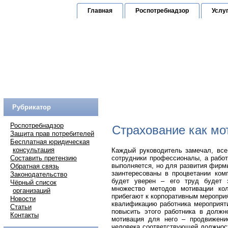
Главная
Роспотребнадзор
Услу
Юридическая к
по защите прав граждан
Горячая линия:
(
Рубрикатор
Роспотребнадзор
Страхование как мо
Защита прав потребителей
Бесплатная юридическая
консультация
Каждый руководитель замечал, все
Составить претензию
сотрудники профессионалы, а работ
выполняется, но для развития фирм
Обратная связь
заинтересованы в процветании ком
Законодательство
будет уверен – его труд будет 
Чёрный список
множество методов мотивации кол
организаций
прибегают к корпоративным меропри
Новости
квалификацию работника мероприяти
Статьи
повысить этого работника в должно
Контакты
мотивация для него – продвижен
человека соответствующей должност