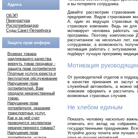
и вы потеряете сотрудника.
Адреса
Давайте рассмотрим страхование
ОБЭП
предприятии. Видов страхования мн
Прокуратура
А, один из ведущих страховых б
Роспотребнадзор
страховую компанию. Ведь ни для 
Суды Санкт-Петербурга
мотивирует человека работать н
программы. Поэтому комплексное Д
рассчитанное на несколько лет, к
Защита прав информ
сотрудниках, а возможность получ
мотивация работать с энтузиазмом.
Возврат товара
подберут лучшую программу медицин
надлежащего качества,
вернуть товар продавцу -
Мотивация руководящих
защита прав потребителя
Платные услуги юриста и
От руководителей отделов и подраз
бесплатное обслуживание
в качестве признания их заслуг
Нарушение прав
служебный автомобиль, а можно о
потребителей. Вам
поможем оформить и рассчитать 
продали некачественный
возможных страховых случаев.
товар.
Нарушение прав
Не хлебом единым
потребителя: оказание
транспортных услуг.
Как и за чей счет
Показать человеку насколько важны
проводится экспертиза
отмечать его вклад на собрания
некачественного товара?
государственными праздниками. Все
Нарушение прав
Устройте доску почета или лучших с
потребителя: услуги
одна из лучших мотиваций.