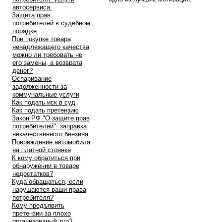
автосервиса.
Защита прав
потребителей в судебном
порядке
При покупке товара
ненадлежащего качества
можно ли требовать не
его замены, а возврата
денег?
Оспаривание
задолженности за
коммунальные услуги
Как подать иск в суд
Как подать претензию
Закон РФ "О защите прав
потребителей": заправка
некачественного бензина.
Повреждение автомобиля
на платной стоянке
К кому обратиться при
обнаружении в товаре
недостатков?
Куда обращаться, если
нарушаются ваши права
потребителя?
Кому предъявить
претензии за плохо
организованый тур?